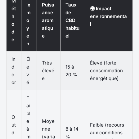
M
ix
Puiss
Taux
ét
🌍 Impact
m
ance
de
h
environnementa
o
arom
CBD
o
l
y
atiqu
habitu
d
e
e
el
e
n
In
Él
Très
Élevé (forte
d
e
15 à
élevé
consommation
o
v
20 %
e
énergétique)
or
é
F
ai
bl
O
e
Moye
ut
Faible (recours
à
nne
8 à 14
d
aux conditions
m
(varia
%