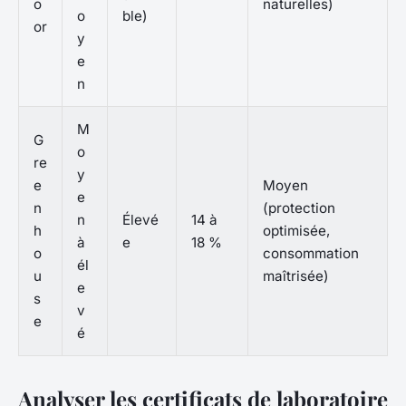
o
naturelles)
o
ble)
or
y
e
n
M
G
o
re
y
e
Moyen
e
n
(protection
n
Élevé
14 à
h
optimisée,
à
e
18 %
o
consommation
él
u
maîtrisée)
e
s
v
e
é
Analyser les certificats de laboratoire